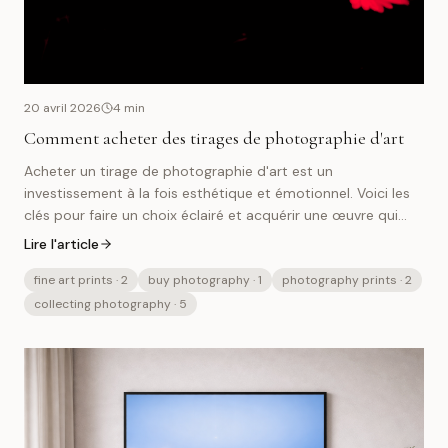
20 avril 2026
4
min
Comment acheter des tirages de photographie d'art
Acheter un tirage de photographie d'art est un
investissement à la fois esthétique et émotionnel. Voici les
clés pour faire un choix éclairé et acquérir une œuvre qui
vous accompagnera longtemps.
Lire l'article
fine art prints
· 2
buy photography
· 1
photography prints
· 2
collecting photography
· 5