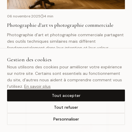
06 novembre 2025
4
min
Photographie d'art vs photographie commerciale
Photographie d'art et photographie commerciale partagent
des outils techniques similaires mais diffèrent
fondamentalement dans leur intention et leur valeur.
Lire l'article
Gestion des cookies
Nous utilisons des cookies pour améliorer votre expérience
fine art photography
· 16
commercial photography
· 1
sur notre site. Certains sont essentiels au fonctionnement
art photography
· 3
photography types
· 1
du site, d'autres nous aident à comprendre comment vous
l'utilisez.
En savoir plus
Tout accepter
Tout refuser
Personnaliser