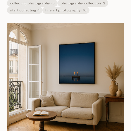
collecting photography
· 5
photography collection
· 2
start collecting
· 1
fine art photography
· 16