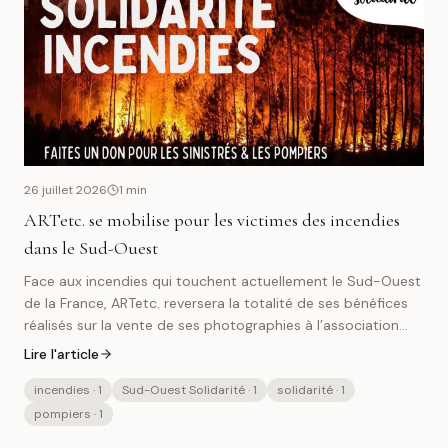
26 juillet 2026
1
min
ARTetc. se mobilise pour les victimes des incendies
dans le Sud-Ouest
Face aux incendies qui touchent actuellement le Sud-Ouest
de la France, ARTetc. reversera la totalité de ses bénéfices
réalisés sur la vente de ses photographies à l’association
Sud-Ouest Solidarité, du 26 juillet au 1er août 2026 au
Lire l'article
minimum. Chaque achat contribuera ainsi à soutenir les
victimes et les pompiers mobilisés sur le terrain.
incendies
· 1
Sud-Ouest Solidarité
· 1
solidarité
· 1
pompiers
· 1