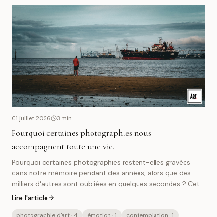
01 juillet 2026
3
min
Pourquoi certaines photographies nous
accompagnent toute une vie.
Pourquoi certaines photographies restent-elles gravées
dans notre mémoire pendant des années, alors que des
milliers d'autres sont oubliées en quelques secondes ? Cet
article explore le lien intime qui peut naître entre une œuvre
Lire l'article
photographique et son propriétaire, et montre comment
une photographie d'art accompagne le regard, les émotions
photographie d'art
· 4
émotion
· 1
contemplation
· 1