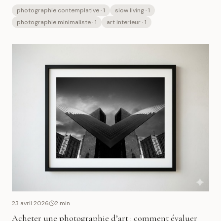
photographie contemplative
· 1
slow living
· 1
photographie minimaliste
· 1
art interieur
· 1
23 avril 2026
2
min
Acheter une photographie d’art : comment évaluer