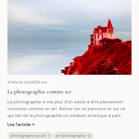
13 février 2026
4
min
La photographie comme art
La photographie a mis plus d'un siècle à être pleinement
reconnue comme un art. Retour sur ce parcours et sur ce
qui fait de la photographie un médium artistique à part
entière.
Lire l'article
photography as art
· 1
art photography
· 3