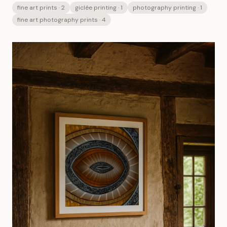
fine art prints
· 2
giclée printing
· 1
photography printing
· 1
fine art photography prints
· 4