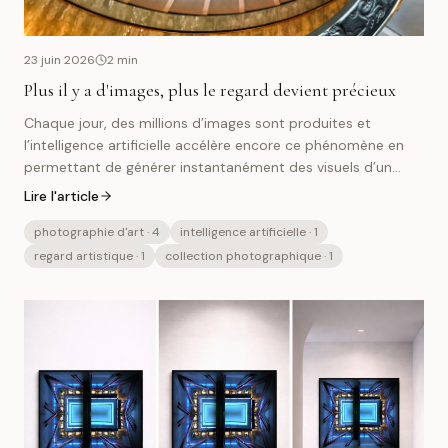
23 juin 2026
2
min
Plus il y a d'images, plus le regard devient précieux
Chaque jour, des millions d’images sont produites et
l’intelligence artificielle accélère encore ce phénomène en
permettant de générer instantanément des visuels d’un
réalisme saisissant. Dans un monde où les images
Lire l'article
deviennent infinies, la véritable valeur d’une photographie
réside plus que jamais dans le regard, la sensibilité et
photographie d'art
· 4
intelligence artificielle
· 1
l’expérience humaine qui lui donnent naissance.
regard artistique
· 1
collection photographique
· 1