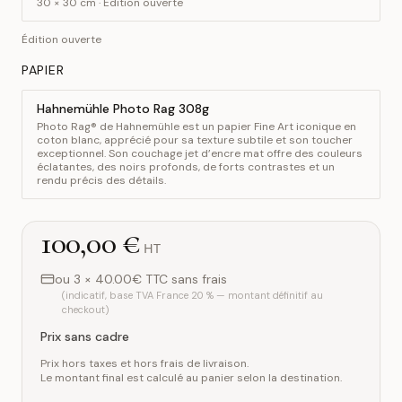
30 × 30 cm · Édition ouverte
Édition ouverte
PAPIER
Hahnemühle Photo Rag 308g
Photo Rag® de Hahnemühle est un papier Fine Art iconique en
coton blanc, apprécié pour sa texture subtile et son toucher
exceptionnel. Son couchage jet d’encre mat offre des couleurs
éclatantes, des noirs profonds, de forts contrastes et un
rendu précis des détails.
100,00 €
HT
ou 3 × 40.00€ TTC sans frais
(indicatif, base TVA France 20 % — montant définitif au
checkout)
Prix sans cadre
Prix hors taxes et hors frais de livraison.
Le montant final est calculé au panier selon la destination.