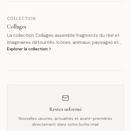
COLLECTION
Collages
La collection Collages assemble fragments du réel et
imaginaires détournés. Icônes, animaux, paysages et
symboles se superposent pour créer des images
Explorer la collection
narratives, hybrides et parfois dérangeantes. Une
exploration visuelle des tensions, mythes et
contradictions de notre époque.
Restez informé
Nouvelles œuvres, actualités et avant-premières
directement dans votre boîte mail.