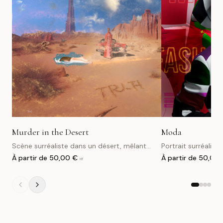
Murder in the Desert
Moda
Scène surréaliste dans un désert, mêlant
Portrait surréalis
références cinématographiques, science-
graphiques et réfé
À partir de
50,00 €
À partir de
50,00 
HT
fiction et symboles narratifs dans une
contemporaine dia
composition onirique.