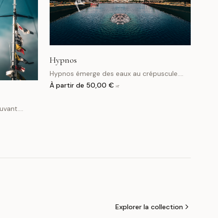
Hypnos
Hypnos émerge des eaux au crépuscule.
Titan du sommeil, il veille là où le réel
À partir de
50,00 €
HT
bascule dans le rêve.
uvant.
ce colorée.
Explorer la collection