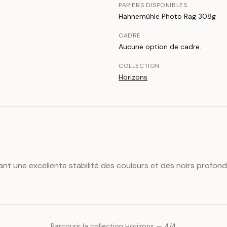
PAPIERS DISPONIBLES
Hahnemühle Photo Rag 308g
CADRE
Aucune option de cadre.
COLLECTION
Horizons
ant une excellente stabilité des couleurs et des noirs profond
Parcourir la collection
Horizons
—
4
/
4