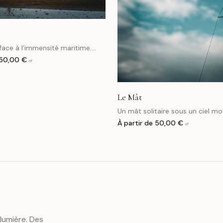
ce à l’immensité maritime.
ente et horizon industriel.
50,00 €
HT
Le Mât
Un mât solitaire sous un ciel mo
Minimalisme maritime et élégan
À partir de
50,00 €
HT
 lumière. Des