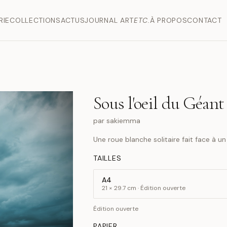
RIE
COLLECTIONS
ACTUS
JOURNAL ART
ETC.
À PROPOS
CONTACT
Sous l'oeil du Géant
par
sakiemma
Une roue blanche solitaire fait face à 
TAILLES
A4
21 × 29.7 cm · Édition ouverte
Édition ouverte
PAPIER