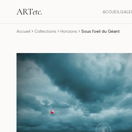
ART
etc.
ACCUEIL
GALE
Accueil
Collections
Horizons
Sous l'oeil du Géant