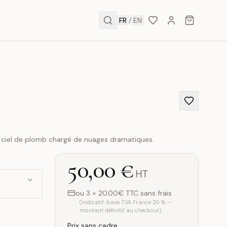
FR
/
EN
un ciel de plomb chargé de nuages dramatiques.
50,00 €
HT
ou 3 × 20.00€ TTC sans frais
(indicatif, base TVA France 20 % —
montant définitif au checkout)
Prix sans cadre