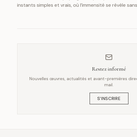
instants simples et vrais, où l’immensité se révèle sans 
au regard un espace pour respirer et se perdre.
Restez informé
Nouvelles œuvres, actualités et avant-premières dir
mail.
S'INSCRIRE