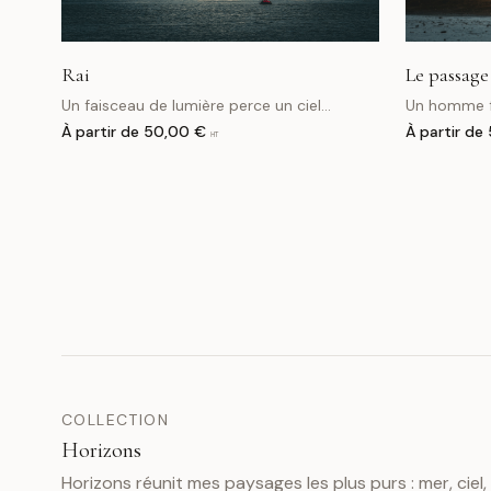
Rai
Le passage
Un faisceau de lumière perce un ciel
Un homme fa
orageux et éclaire un bateau isolé.
Silence, att
À partir de
50,00 €
À partir de
HT
Atmosphère maritime intense et poétique.
COLLECTION
Horizons
Horizons réunit mes paysages les plus purs : mer, ciel,