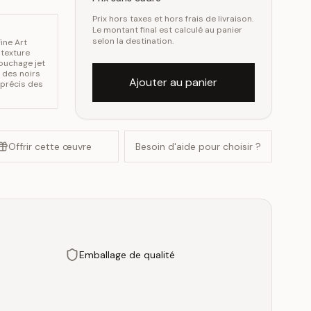
Prix hors taxes et hors frais de livraison.
Le montant final est calculé au panier
selon la destination.
ine Art
 texture
couchage jet
 des noirs
Ajouter au panier
 précis des
Offrir cette œuvre
Besoin d'aide pour choisir ?
Emballage de qualité