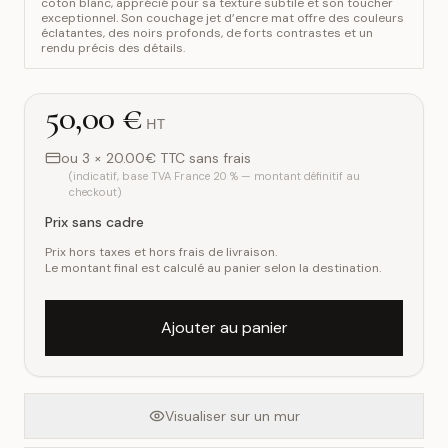
coton blanc, apprécié pour sa texture subtile et son toucher
exceptionnel. Son couchage jet d’encre mat offre des couleurs
éclatantes, des noirs profonds, de forts contrastes et un
rendu précis des détails.
50,00 €
HT
ou 3 × 20.00€ TTC sans frais
(indicatif, base TVA France 20 % — montant définitif au
checkout)
Prix sans cadre
Prix hors taxes et hors frais de livraison.
Le montant final est calculé au panier selon la destination.
Ajouter au panier
Visualiser sur un mur