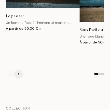
Le passage
Un homme face à l’immensité maritime.
Silence, attente et horizon industriel.
À partir de
50,00 €
Sous l'oeil du Gé
HT
Une roue blanche so
de plomb chargé d
À partir de
50,00 
COLLECTION