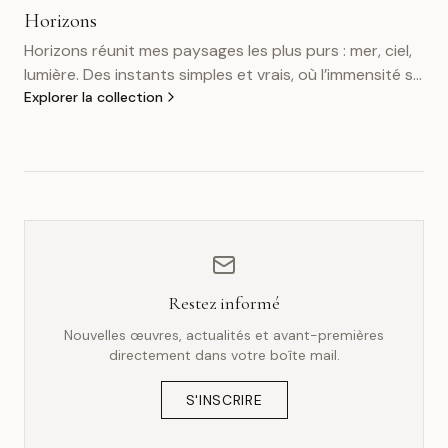
Horizons
Horizons réunit mes paysages les plus purs : mer, ciel,
lumière. Des instants simples et vrais, où l’immensité se
révèle sans artifice et offre au regard un espace pour
Explorer la collection
respirer et se perdre.
Restez informé
Nouvelles œuvres, actualités et avant-premières
directement dans votre boîte mail.
S'INSCRIRE