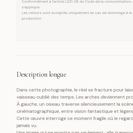
Conformément à l'article L221-28 du Code de la consommation, a
s'applique.
Les retours sont acceptés uniquement en cas de dommage à la li
production.
Description longue
Dans cette photographie, le réel se fracture pour lais
vaisseau oublié des temps. Les arches deviennent prou
À gauche, un oiseau traverse silencieusement la scène
cinématographique, entre vision fantastique et légen
Cette œuvre interroge ce moment fragile où le regard 
jamais vu.
Une image qui ne montre pas seulement : elle transpo