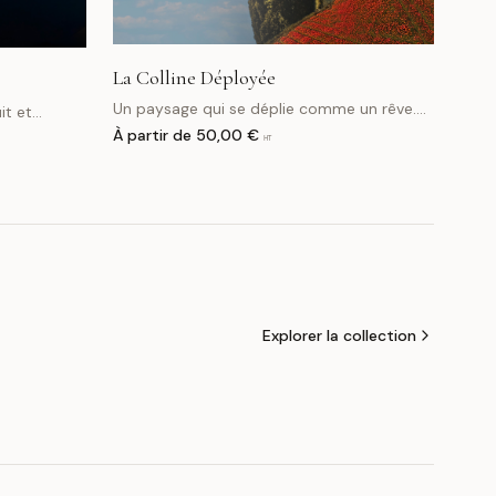
La Colline Déployée
Un paysage qui se déplie comme un rêve.
it et
Une colline, un phare, un champ rouge —
ation
À partir de
50,00 €
HT
recomposés en une vision impossible et
ste et
poétique.
Explorer la collection