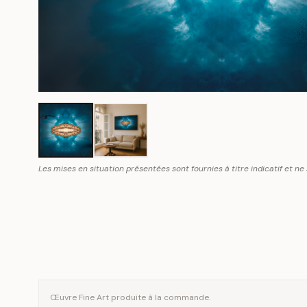
Les mises en situation présentées sont fournies à titre indicatif et ne
Œuvre Fine Art produite à la commande.