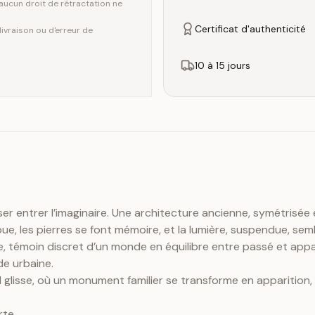
ucun droit de rétractation ne
Certificat d'authenticité
vraison ou d'erreur de
10 à 15 jours
ser entrer l’imaginaire. Une architecture ancienne, symétrisée
e, les pierres se font mémoire, et la lumière, suspendue, se
, témoin discret d’un monde en équilibre entre passé et appa
de urbaine.
glisse, où un monument familier se transforme en apparition, o
rte.