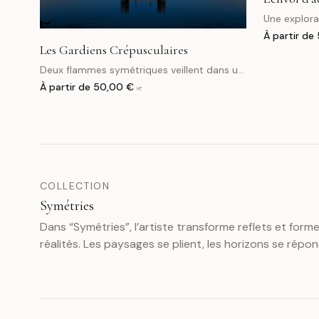
Une explora
les gratte-c
À partir de
déployées.
Les Gardiens Crépusculaires
Deux flammes symétriques veillent dans un
crépuscule immobile. Une architecture
À partir de
50,00 €
HT
suspendue, une invitation silencieuse au
voyage.
COLLECTION
Symétries
Dans “Symétries”, l’artiste transforme reflets et form
réalités. Les paysages se plient, les horizons se répon
monde bascule vers des versions plus calmes ou plus
images invitent à voir autrement et révèlent des poss