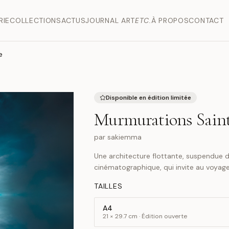
RIE
COLLECTIONS
ACTUS
JOURNAL ART
ETC.
À PROPOS
CONTACT
e
Disponible en édition limitée
Murmurations Sain
par
sakiemma
Une architecture flottante, suspendue 
cinématographique, qui invite au voyage 
TAILLES
A4
21 × 29.7 cm · Édition ouverte