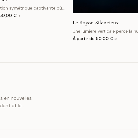
tion symétrique captivante où
iels se transforment en ailes
50,00 €
HT
Le Rayon Silencieux
Une lumière verticale perce la nu
transforme le paysage en médit
À partir de
50,00 €
HT
silencieuse. Une œuvre minimali
immersive, conçue pour apaiser.
es en nouvelles
dent et le
 étranges. Ces
ibles cachés.