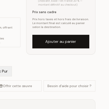
(indicatif, base TVA France 20 % —
montant définitif au checkout)
Prix sans cadre
Prix hors taxes et hors frais de livraison.
Le montant final est calculé au panier
selon la destination.
, offrant
tes
Ajouter au panier
.
c Pur
Offrir cette œuvre
Besoin d'aide pour choisir ?