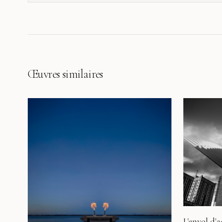
son propriétaire, et montre comment une
photographie d'art accompagne le regard, les
émotions et les étapes d'une vie.
Œuvres similaires
L'envol d'a