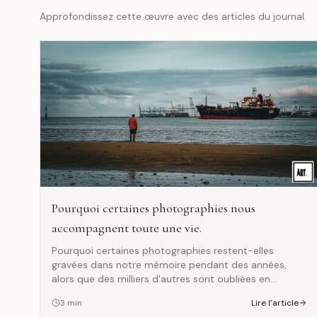
Approfondissez cette œuvre avec des articles du journal.
Pourquoi certaines photographies nous
accompagnent toute une vie.
Pourquoi certaines photographies restent-elles
gravées dans notre mémoire pendant des années,
alors que des milliers d'autres sont oubliées en
quelques secondes ? Cet article explore le lien intime
3
min
Lire l’article
qui peut naître entre une œuvre photographique et